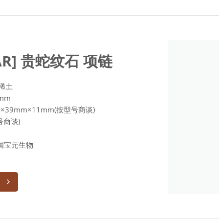
AR] 贵蛇纹石 项链
质稀土
8mm
mm×39mm×11mm(按型号商谈)
型号商谈)
)韩国宝元生物