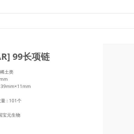
AR] 99长项链
质稀土类
8mm
×39mm×11mm
 : 101个
)韩国宝元生物