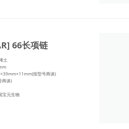
AR] 66长项链
质稀土
8mm
mm×39mm×11mm(按型号商谈)
型号商谈)
)韩国宝元生物