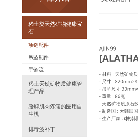
稀土类天然矿物健康宝
石
项链配件
AJIN99
[ALATH
吊坠配件
手链流
- 材料 : 天然矿物
- 尺寸 : 820mm×
稀土天然矿物质健康管
- 吊坠尺寸 33mm
理产品
- 重量 : 86克
- 天然矿物质原石数量
缓解肌肉疼痛的医用自
- 制造国 : 大韩民国
生机
- 生产厂家 : (株
排毒波补丁