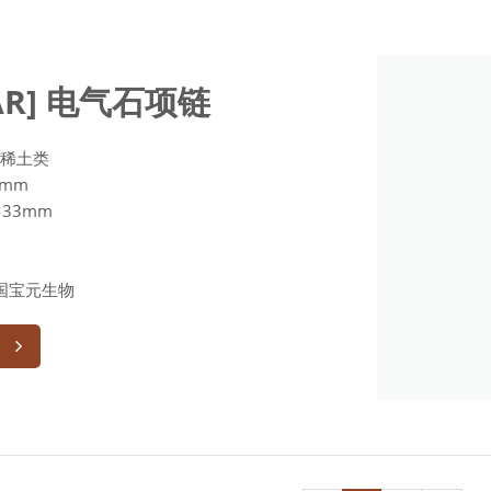
HAR] 电气石项链
质稀土类
8mm
×33mm
)韩国宝元生物