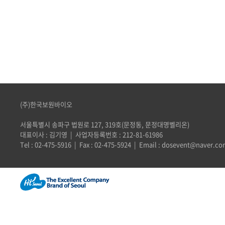
(주)한국보원바이오
서울특별시 송파구 법원로 127, 319호(문정동, 문정대명벨리온)
대표이사 : 김기영 | 사업자등록번호 : 212-81-61986
Tel : 02-475-5916 | Fax : 02-475-5924 | Email : dosevent@naver.c