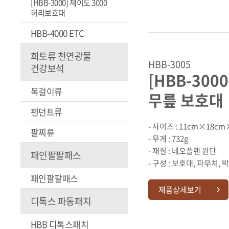
[HBB-3000] 제이도 3000
허리보호대
HBB-4000 ETC
희토류 천연광물
HBB-3005
건강보석
[HBB-3000
목걸이류
무릎 보호대
펜던트류
- 사이즈 : 11cm×18c
팔찌류
- 무게 : 732g
- 재질 : 네오플랜 원단
패인팔팔패스
- 구성 : 보호대, 파우치, 
패인팔팔패스
제품상세보기
디톡스 파동패치
HBB 디톡스패치