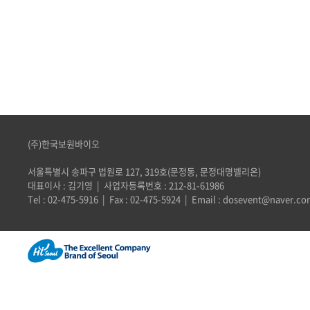
(주)한국보원바이오
서울특별시 송파구 법원로 127, 319호(문정동, 문정대명벨리온)
대표이사 : 김기영 | 사업자등록번호 : 212-81-61986
Tel : 02-475-5916 | Fax : 02-475-5924 | Email : dosevent@naver.c