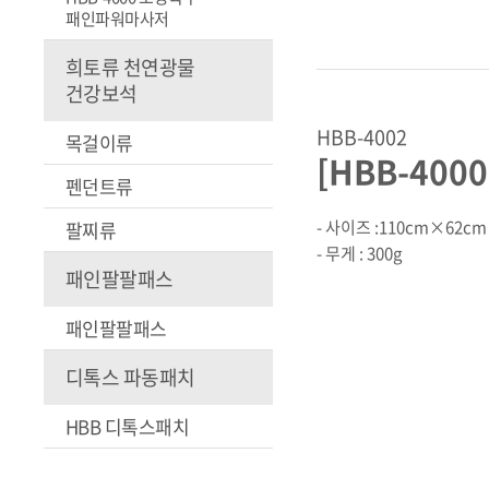
패인파워마사저
희토류 천연광물
건강보석
HBB-4002
목걸이류
[HBB-400
펜던트류
- 사이즈 :110cm×62cm
팔찌류
- 무게 : 300g
패인팔팔패스
패인팔팔패스
디톡스 파동패치
HBB 디톡스패치