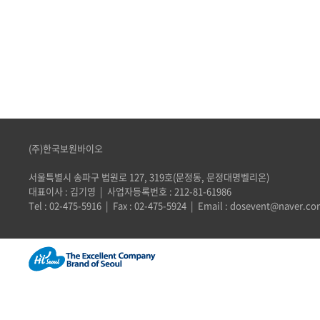
(주)한국보원바이오
서울특별시 송파구 법원로 127, 319호(문정동, 문정대명벨리온)
대표이사 : 김기영 | 사업자등록번호 : 212-81-61986
Tel : 02-475-5916 | Fax : 02-475-5924 | Email : dosevent@naver.c