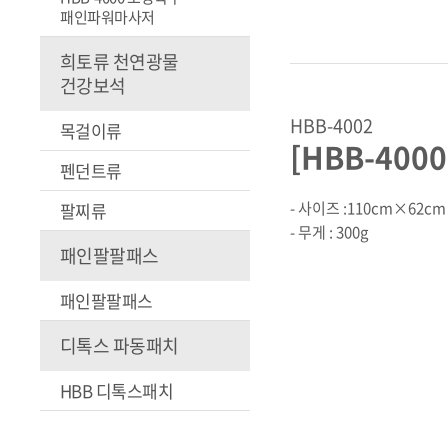
패인파워마사저
희토류 천연광물
건강보석
HBB-4002
목걸이류
[HBB-400
펜던트류
- 사이즈 :110cm×62cm
팔찌류
- 무게 : 300g
패인팔팔패스
패인팔팔패스
디톡스 파동패치
HBB 디톡스패치